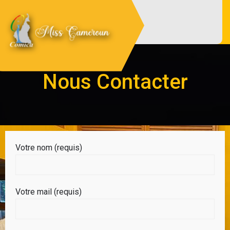
Miss Cameroun
Site officiel du comité d'organisation
Miss Cameroun
Nous Contacter
Votre nom (requis)
Votre mail (requis)