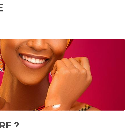
E
RE ?