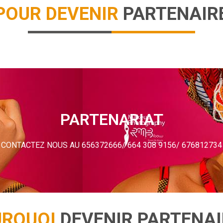
POUR DEVENIR
PARTENAIR
PARTENARIAT
ENVOYEZ UN EMAIL A
PARTENARIAT
VANESSA@MISSCAMEROUN.ORG
CONTACTEZ NOUS AU 656372666/ 664 308 9156/ 676812734
SOLLICITER UN DOSSIER MARKETING A L’ADRESSE
VANESSA@MISSCAMEROUN.ORG
URQUOI
DEVENIR PARTENAI