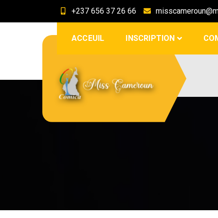
+237 656 37 26 66
misscameroun@mi
ACCEUIL
INSCRIPTION
CO
Miss Cameroun
Site officiel du comité d'organisation
Miss Cameroun