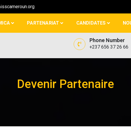
sscameroun.org
MICA
PARTENARIAT
CANDIDATES
NO
Phone Number
+237 656 37 26 66
Devenir Partenaire