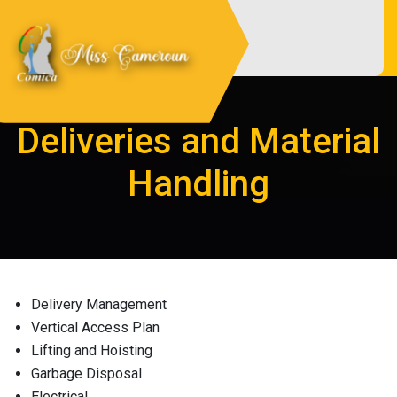
Skip
to
content
Miss Cameroun
Site officiel du comité d'organisation
Miss Cameroun
Deliveries and Material
Handling
Delivery Management
Vertical Access Plan
Lifting and Hoisting
Garbage Disposal
Electrical