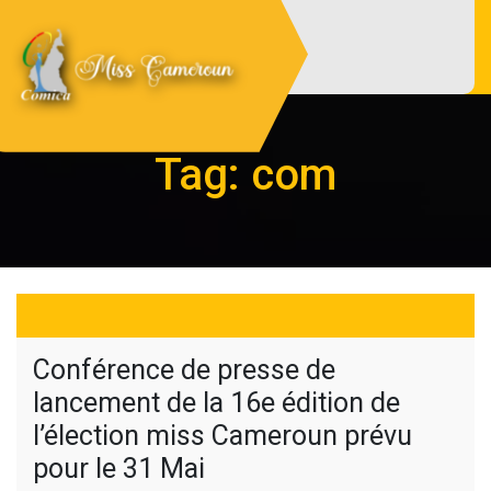
Skip
to
content
Miss Cameroun
Site officiel du comité d'organisation
Miss Cameroun
Tag:
com
Conférence de presse de
lancement de la 16e édition de
l’élection miss Cameroun prévu
pour le 31 Mai